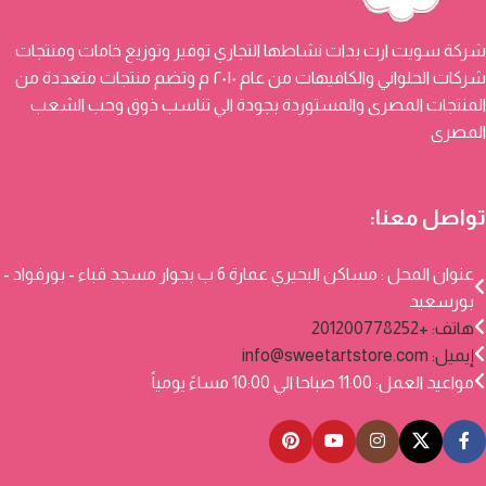
شركة سويت ارت بدات نشاطها التجاري توفير وتوزيع خامات ومنتجات
شركات الحلواني والكافيهات من عام ٢٠١٠ م وتضم منتجات متعددة من
المنتجات المصرى والمستوردة بجودة الي تناسب ذوق وحب الشعب
المصرى
تواصل معنا:
عنوان المحل : مساكن البحيري عمارة 6 ب بجوار مسجد قباء - بورفواد -
بورسعيد
هاتف: +201200778252
إيميل:
info@sweetartstore.com
مواعيد العمل: 11:00 صباحا الي 10:00 مساءً يومياً