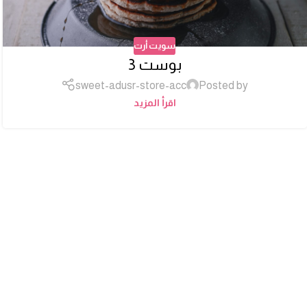
سويت أرت
بوست 3
sweet-adusr-store-acc
Posted by
اقرأ المزيد