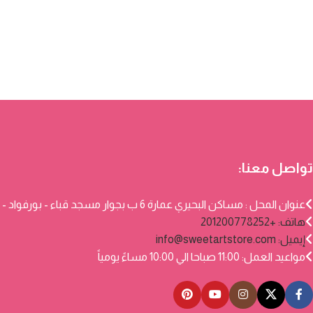
تواصل معنا:
عنوان المحل : مساكن البحيري عمارة 6 ب بجوار مسجد قباء - بورفواد - بورسعيد
هاتف: +201200778252
إيميل:
info@sweetartstore.com
مواعيد العمل: 11:00 صباحا الي 10:00 مساءً يومياً