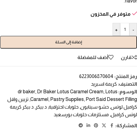
flavor.
متوفر في المخزون
+
-
إضافة إلى السلة
قارن
أضف للمفضلة
رمز المنتج:
6223006870604
التصنيف:
كريمة اسبريد
الوسوم:
Lotus
,
Dr Baker Lotus Caramel Cream
,
dr baker
Port Said Dessert Filling
,
Pastry Supplies
,
Caramel
,
تزيين وافل
كراميل لوتس
,
حشو سينابون
,
حلويات احترافية
,
د بيكر
,
د بيكر كريمة
لوتس كراميل
,
مستلزمات حلويات بورسعيد
المشاركة: