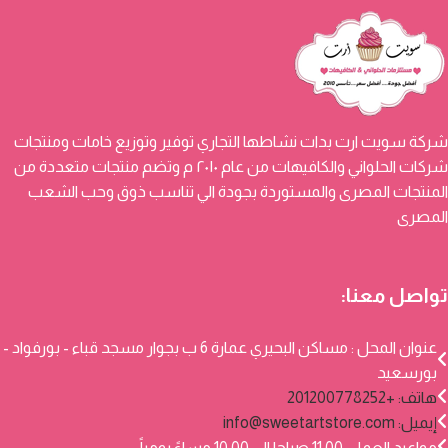
شركة سويت ارت بدات نشاطها التجاري توفير وتوزيع خامات ومنتجات
شركات الحلواني والكافيهات من عام ٢٠١٠ م وتضم منتجات متعددة من
المنتجات المصرى والمستوردة بجودة الي تناسب ذوق وحب الشعب
المصرى
تواصل معنا:
عنوان المحل : مساكن البحيري عمارة 6 ب بجوار مسجد قباء - بورفواد -
بورسعيد
هاتف: +201200778252
إيميل:
info@sweetartstore.com
مواعيد العمل: 11:00 صباحا الي 10:00 مساءً يومياً