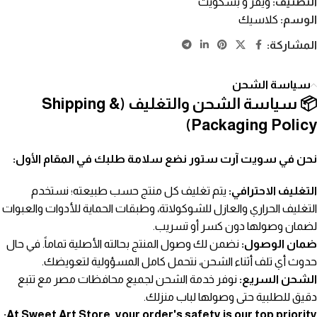
التصنيف:
ويفر و بسكويت
الوسم:
كلاسيك
المشاركة:
سياسة الشحن
📦 سياسة الشحن والتغليف (Shipping &
Packaging Policy)
نحن في سويت آرت ستور نضع سلامة طلبك في المقام الأول:
التغليف الاحترافي:
يتم تغليف كل منتج حسب طبيعته؛ نستخدم
التغليف الحراري والعازل للشوكولاتة، وطبقات الحماية للأدوات والعبوات
لضمان وصولها دون كسر أو تسريب.
ضمان الوصول:
نضمن لك وصول المنتج بحالته الأصلية تماماً. في حال
حدوث أي تلف أثناء الشحن، نتحمل كامل المسؤولية لتعويضك.
الشحن السريع:
نوفر خدمة الشحن لجميع محافظات مصر مع تتبع
دقيق للطلبية حتى وصولها لباب منزلك.
At Sweet Art Store, your order's safety is our top priority: