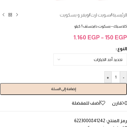
الرئيسية
/
سويت ارت
/
ويفر و بسكويت
كلاسيك – بسكوت دايجستف 1 كيلو
1.160
EGP
–
150
EGP
النوع
+
-
إضافة إلى السلة
قارن
أضف للمفضلة
رمز المنتج:
6223000841242