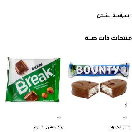
سياسة الشحن
منتجات ذات صلة
نفذ
نفذ
باونتى 50 جرام
بريك بالبندق 85 جرام