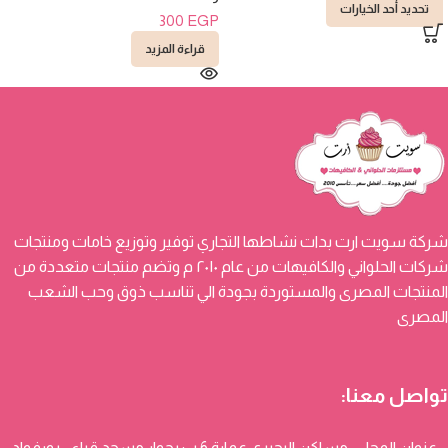
تحديد أحد الخيارات
300
EGP
قراءة المزيد
شركة سويت ارت بدات نشاطها التجاري توفير وتوزيع خامات ومنتجات
شركات الحلواني والكافيهات من عام ٢٠١٠ م وتضم منتجات متعددة من
المنتجات المصرى والمستوردة بجودة الي تناسب ذوق وحب الشعب
المصرى
تواصل معنا:
عنوان المحل : مساكن البحيري عمارة 6 ب بجوار مسجد قباء - بورفواد -