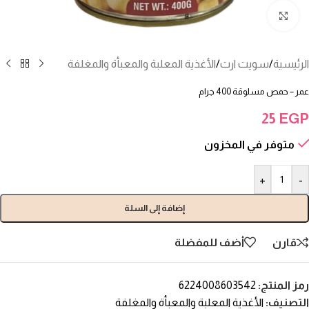
انقر للتكبير
الرئيسية
/
سويت ارت
/
الأغذية المعلبة والمعبأة والمغلفة
عمر – حمص مسلوقة 400 جرام
25
EGP
متوفر في المخزون
+
-
إضافة إلى السلة
قارن
أضف للمفضلة
رمز المنتج:
6224008603542
التصنيف:
الأغذية المعلبة والمعبأة والمغلفة