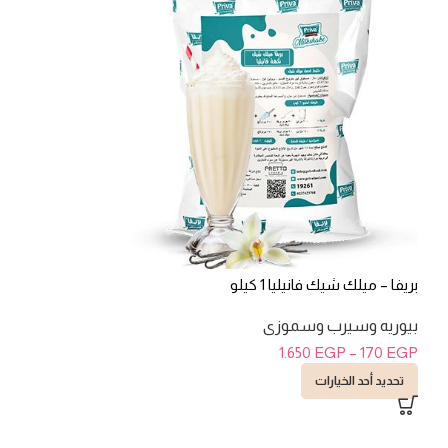
بريفا – هوت شوكليت 1 
بريفا – ميلك شيك فانيليا 1 كيلو
بيوريه وسيرب و
70
EGP
–
305
EGP
بيوريه وسيرب وسموزى
تحديد أحد الخيارات
1.650
EGP
–
170
EGP
تحديد أحد الخيارات