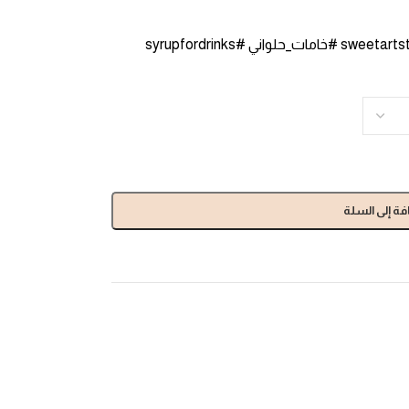
#blueberrysyrup #صولو_توت_ازرق #sweetartstore #خامات_حلواني #syrupfordrinks
فة إلى السلة