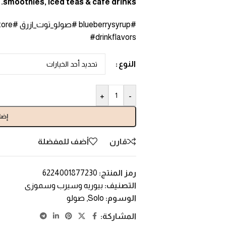
smoothies, iced teas & café drinks.
#drinkflavors
النوع
+
-
إضا
قارن
أضف للمفضلة
رمز المنتج:
6224001877230
التصنيف:
بيوريه وسيرب وسموزى
الوسوم:
Solo
,
صولو
المشاركة: