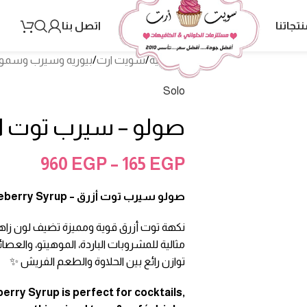
نتجاتنا
اتصل بنا
الرئيسية
/
سويت ارت
/
بيوريه وسيرب وسمو
Solo
صولو – سيرب توت ازرق 1
960
EGP
–
165
EGP
صولو سيرب توت أزرق – Solo Blueberry Syrup (1 لتر)
نكهة توت أزرق قوية ومميزة تضيف لون زا
مثالية للمشروبات الباردة، الموهيتو، والعصائ
توازن رائع بين الحلاوة والطعم الفريش ✨
berry Syrup is perfect for cocktails,