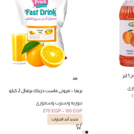
تر
نفذ
زى
بريفا – فروتى فاست درينك برتقال 2 كيلو
1
بيوريه وسيرب وسموزى
870
EGP
–
180
EGP
تحديد أحد الخيارات