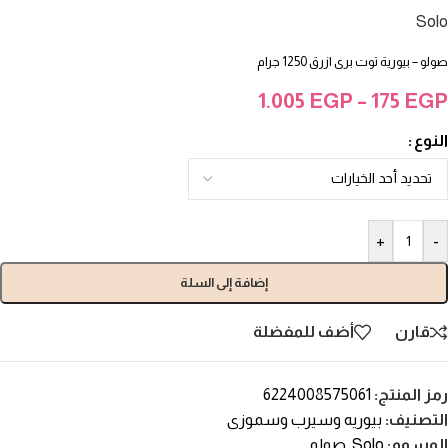
Solo
صولو – بيورية توت برى ازرق 1250 جرام
1.005
EGP
–
175
EGP
النوع
+
-
إضافة إلى السلة
قارن
أضف للمفضلة
رمز المنتج:
6224008575061
التصنيف:
بيوريه وسيرب وسموزى
الوسوم:
Solo
,
صولو