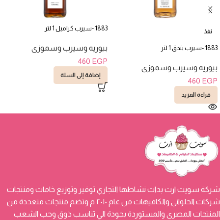
1883 -سيرب كراميل 1 لتر
نفذ
بيوريه وسيرب وسموزى
1883 -سيرب بندق 1 لتر
460
EGP
بيوريه وسيرب وسموزى
إضافة إلى السلة
460
EGP
قراءة المزيد
شركة سويت ارت بدات نشاطها التجاري توفير وتوزيع خامات ومنتجات
شركات الحلواني والكافيهات من عام ٢٠١٠ م وتضم منتجات متعددة من
المنتجات المصرى والمستوردة بجودة الي تناسب ذوق وحب الشعب