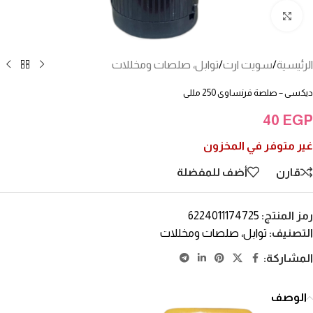
انقر للتكبير
الرئيسية
/
سويت ارت
/
توابل، صلصات ومخللات
ديكسى – صلصة فرنساوى 250 مللى
40
EGP
غير متوفر في المخزون
قارن
أضف للمفضلة
رمز المنتج:
6224011174725
التصنيف:
توابل، صلصات ومخللات
المشاركة:
الوصف