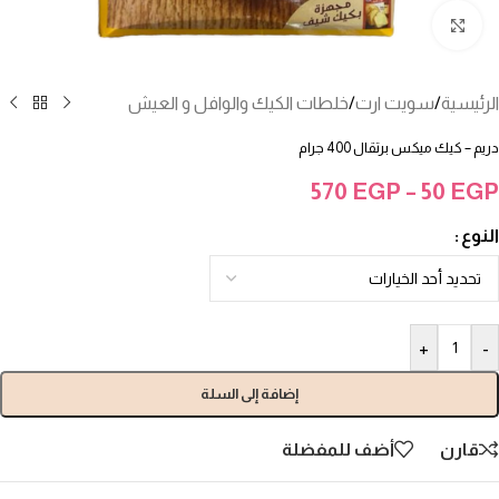
انقر للتكبير
الرئيسية
/
سويت ارت
/
خلطات الكيك والوافل و العيش
دريم – كيك ميكس برتقال 400 جرام
570
EGP
–
50
EGP
النوع
+
-
إضافة إلى السلة
قارن
أضف للمفضلة