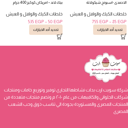
الاحمدى -اسبونج شيكولاتة
بيك لاند – امريكان كوكيز 400 جرام
خلطات الكيك والوافل و العيش
خلطات الكيك والوافل و العيش
535
EGP
–
50
EGP
755
EGP
–
85
EGP
تحديد أحد الخيارات
تحديد أحد الخيارات
شركة سويت ارت بدات نشاطها التجاري توفير وتوزيع خامات ومنتجات
شركات الحلواني والكافيهات من عام ٢٠١٠ م وتضم منتجات متعددة من
المنتجات المصرى والمستوردة بجودة الي تناسب ذوق وحب الشعب
المصرى