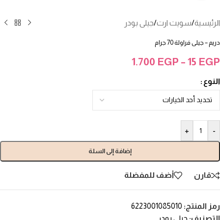
الرئيسية
/
سويت ارت
/
جيلى بودر
دريم – جيلى فراولة 70 جرام
1.700
EGP
–
15
EGP
النوع
+
-
إضافة إلى السلة
قارن
أضف للمفضلة
رمز المنتج:
6223001085010
التصنيف:
جيلى بودر