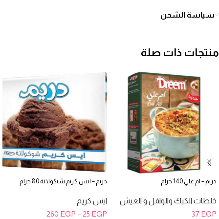
سياسة الشحن
منتجات ذات صلة
دريم – ام علي 140 جرام
دريم – ايس كريم شيكولاتة 80 جرام
خلطات الكيك والوافل و العيش
ايس كريم
260
EGP
–
25
EGP
37
EGP