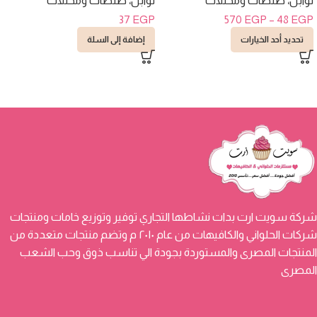
توابل، صلصات ومخللات
توابل، صلصات ومخللات
37
EGP
570
EGP
–
48
EGP
تحديد أحد الخيارات
إضافة إلى السلة
شركة سويت ارت بدات نشاطها التجاري توفير وتوزيع خامات ومنتجات
شركات الحلواني والكافيهات من عام ٢٠١٠ م وتضم منتجات متعددة من
المنتجات المصرى والمستوردة بجودة الي تناسب ذوق وحب الشعب
المصرى