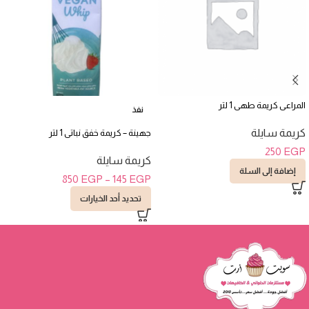
المراعى كريمة طهى 1 لتر
نفذ
كريمة سايلة
جهينة – كريمة خفق نباتى 1 لتر
250
EGP
كريمة سايلة
إضافة إلى السلة
850
EGP
–
145
EGP
تحديد أحد الخيارات