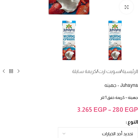
انقر للتكبير
الرئيسية
/
سويت ارت
/
كريمة سايلة
Juhayna - جهينه
جهينة – كريمة خفق 1 لتر
3.265
EGP
–
280
EGP
النوع