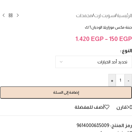
الرئيسية
/
سويت ارت
/
مجمدات
جبنة مكس موزاريلا الوديان 1 ك
1.420
EGP
–
150
EGP
النوع
+
-
إضافة إلى السلة
قارن
أضف للمفضلة
رمز المنتج:
9614000685009