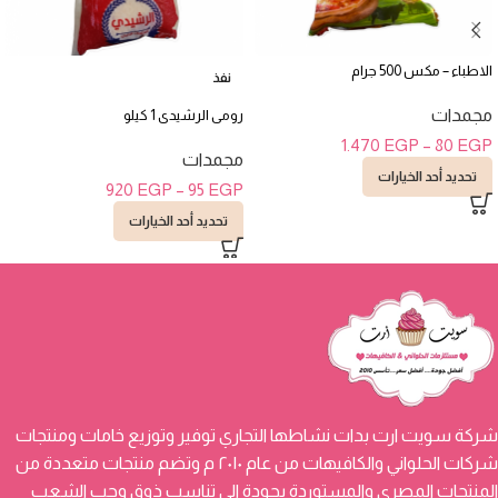
الاطباء – مكس 500 جرام
نفذ
مجمدات
رومى الرشيدى 1 كيلو
1.470
EGP
–
80
EGP
مجمدات
تحديد أحد الخيارات
920
EGP
–
95
EGP
تحديد أحد الخيارات
شركة سويت ارت بدات نشاطها التجاري توفير وتوزيع خامات ومنتجات
شركات الحلواني والكافيهات من عام ٢٠١٠ م وتضم منتجات متعددة من
المنتجات المصرى والمستوردة بجودة الي تناسب ذوق وحب الشعب