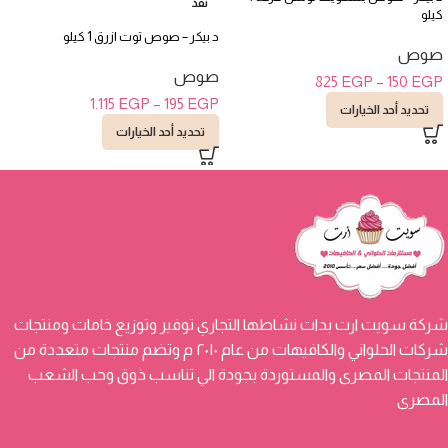
نفذ
كيلو
د بيكر – صوص توت ازرق 1 كيلو
صوص
صوص
825
EGP
–
150
EGP
1.115
EGP
–
195
EGP
تحديد أحد الخيارات
تحديد أحد الخيارات
شركة سويت ارت بدات نشاطها التجاري توفير وتوزيع خامات ومنتجات
شركات الحلواني والكافيهات من عام ٢٠١٠ م وتضم منتجات متعددة من
المنتجات المصرى والمستوردة بجودة الي تناسب ذوق وحب الشعب
المصرى