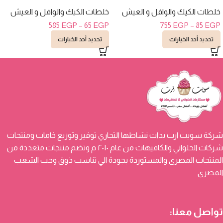
خلطات الكيك والوافل و العيش
خلطات الكيك والوافل و العيش
585
EGP
–
65
EGP
755
EGP
–
85
EGP
تحديد أحد الخيارات
تحديد أحد الخيارات
شركة سويت ارت بدات نشاطها التجاري توفير وتوزيع خامات ومنتجات
شركات الحلواني والكافيهات من عام ٢٠١٠ م وتضم منتجات متعددة من
المنتجات المصرى والمستوردة بجودة الي تناسب ذوق وحب الشعب
المصرى
تواصل معنا: