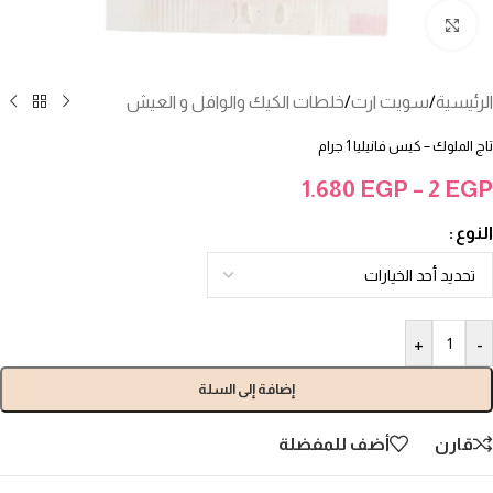
انقر للتكبير
الرئيسية
/
سويت ارت
/
خلطات الكيك والوافل و العيش
تاج الملوك – كيس فانيليا 1 جرام
1.680
EGP
–
2
EGP
النوع
+
-
إضافة إلى السلة
قارن
أضف للمفضلة