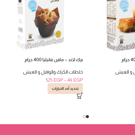
بيك لاند – مافن فانيليا 400 جرام
 و العيش
خلطات الكيك والوافل و العيش
525
EGP
–
46
EGP
تحديد أحد الخيارات