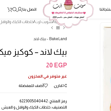
نتجاتنا
اتصل بنا
الرئيسية
/
سويت ارت
/
خلطات الكيك والوافل
BakeLand - بيك لاند
بيك لاند – كوكيز ميكس 500
20
EGP
غير متوفر في المخزون
قارن
أضف للمفضلة
رمز المنتج:
6223005040442
التصنيف:
خلطات الكيك والوافل و العيش