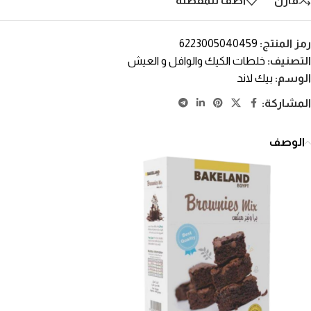
قارن
أضف للمفضلة
رمز المنتج:
6223005040459
التصنيف:
خلطات الكيك والوافل و العيش
الوسم:
بيك لاند
المشاركة:
الوصف