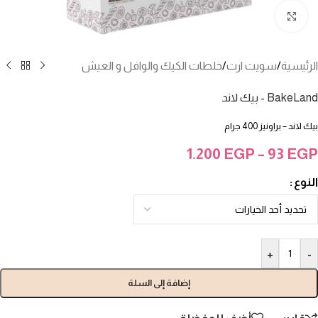
انقر للتكبير
الرئيسية
/
سويت ارت
/
خلطات الكيك والوافل و العيش
BakeLand - بيك لاند
بيك لاند – براونيز 400 جرام
1.200
EGP
–
93
EGP
النوع
+
-
إضافة إلى السلة