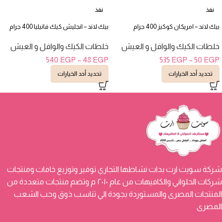
نفذ
نفذ
بيك لاند – امريكان كوكيز 400 جرام
بيك لاند – انجليش كيك فانيليا 400 جرام
خلطات الكيك والوافل و العيش
خلطات الكيك والوافل و العيش
540
EGP
–
48
EGP
535
EGP
–
50
EGP
تحديد أحد الخيارات
تحديد أحد الخيارات
شركة سويت ارت بدات نشاطها التجاري توفير وتوزيع خامات ومنتجات
شركات الحلواني والكافيهات من عام ٢٠١٠ م وتضم منتجات متعددة من
المنتجات المصرى والمستوردة بجودة الي تناسب ذوق وحب الشعب
المصرى