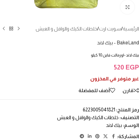
انقر للتكبير
الرئيسية
/
سويت ارت
/
خلطات الكيك والوافل و العيش
BakeLand - بيك لاند
بيك لاند -اورمالت فاين 10 كيلو
520
EGP
غير متوفر في المخزون
قارن
أضف للمفضلة
رمز المنتج:
6223005041821
التصنيف:
خلطات الكيك والوافل و العيش
الوسم:
بيك لاند
المشاركة: