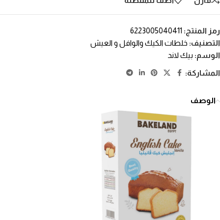
قارن
أضف للمفضلة
رمز المنتج:
6223005040411
التصنيف:
خلطات الكيك والوافل و العيش
الوسم:
بيك لاند
المشاركة:
الوصف