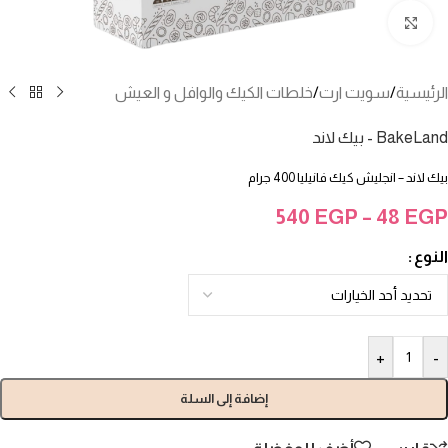
انقر للتكبير
الرئيسية
/
سويت ارت
/
خلطات الكيك والوافل و العيش
BakeLand - بيك لاند
بيك لاند – انجليش كيك فانيليا 400 جرام
540
EGP
–
48
EGP
النوع
+
-
إضافة إلى السلة