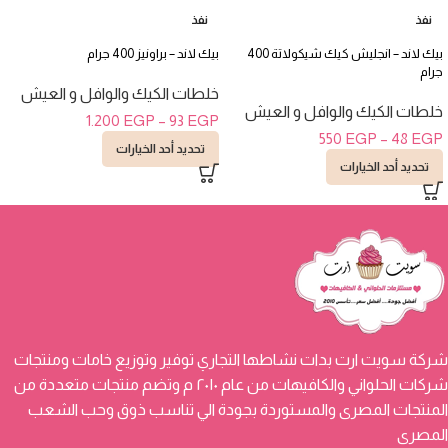
نفذ
نفذ
بيك لاند – انجليش كيك شيكولاتة 400
بيك لاند – براونيز 400 جرام
جرام
خلطات الكيك والوافل و العيش
خلطات الكيك والوافل و العيش
1.200
EGP
–
93
EGP
550
EGP
–
48
EGP
تحديد أحد الخيارات
تحديد أحد الخيارات
شركة سويت ارت بدات نشاطها التجاري توفير وتوزيع خامات ومنتجات
شركات الحلواني والكافيهات من عام ٢٠١٠ م وتضم منتجات متعددة من
المنتجات المصرى والمستوردة بجودة الي تناسب ذوق وحب الشعب
المصرى