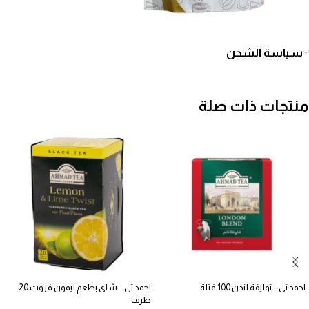
سياسة الشحن
منتجات ذات صلة
احمد تى – توليفة لندن 100 فتلة
احمد تى – شاى بطعم ليمون فروت 20
ظرف