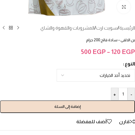
انقر للتكبير
الرئيسية
/
سويت ارت
/
المشروبات والقهوة والشاي
بن الالفى – سادة فاتح 200 جرام
500
EGP
–
120
EGP
النوع
+
-
إضافة إلى السلة
قارن
أضف للمفضلة