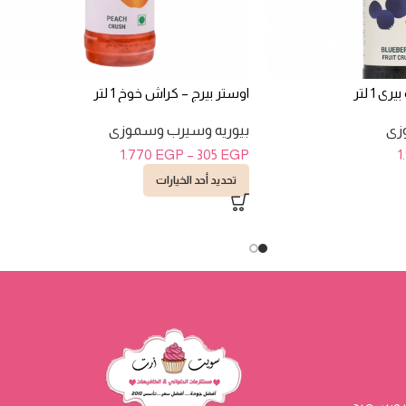
 1 لتر
اوستر بيرج – كراش خوخ 1 لتر
زى
بيوريه وسيرب وسموزى
1.770
EGP
–
305
EGP
1
تحديد أحد الخيارات