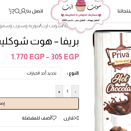
نتجاتنا
اتصل بنا
الرئيسية
/
سويت ارت
/
بيوريه وسيرب وسمو
بريفا – هوت شوكليت 1 كي
1.770
EGP
–
305
EGP
النوع
+
-
إضا
قارن
أضف للمفضلة