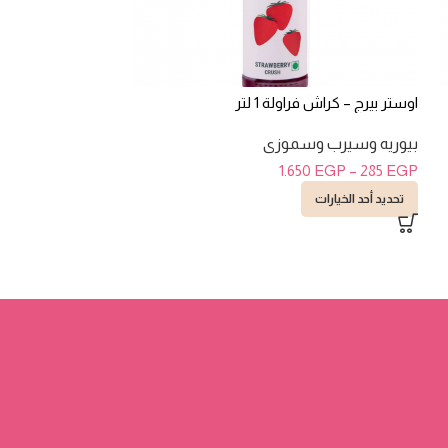
اوستر بيرج – كراش فراولة 1 لتر
اوستر بيرج – كراش مانج
بيوريه وسيرب وسموزى
بيوريه وسيرب و
70
EGP
–
305
EGP
1.650
EGP
–
285
EGP
تحديد أحد الخيارات
تحديد أحد الخيارات