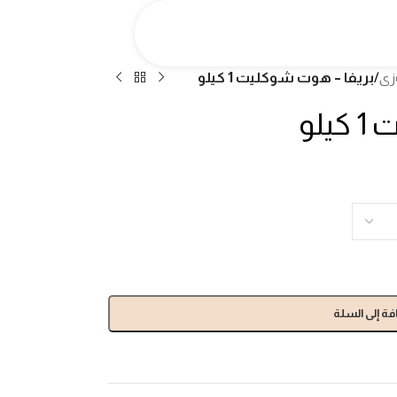
زى
/
بريفا – هوت شوكليت 1 كيلو
لو
فة إلى السلة