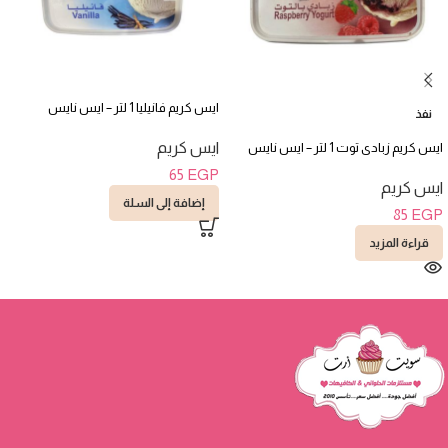
ايس كريم فانيليا 1 لتر – ايس نايس
نفذ
ايس كريم
ايس كريم زبادى توت 1 لتر – ايس نايس
65
EGP
ايس كريم
إضافة إلى السلة
85
EGP
قراءة المزيد