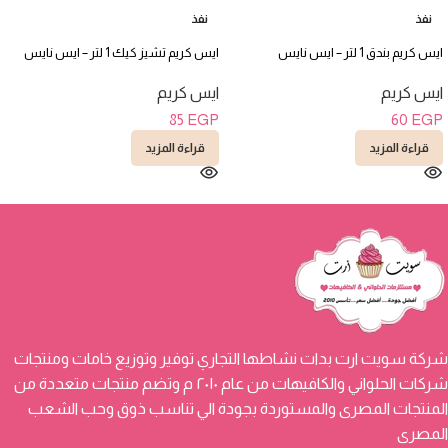
نفذ
نفذ
ايس كريم بندق 1 لتر – ايس نايس
ايس كريم تشيز كيك 1 لتر – ايس نايس
ايس كريم
ايس كريم
85
EGP
60
EGP
قراءة المزيد
قراءة المزيد
شركة سويت ارت بدات نشاطها التجاري توفير وتوزيع خامات ومنتجات
شركات الحلواني والكافيهات من عام ٢٠١٠ م وتضم منتجات متعددة من
المنتجات المصرى والمستوردة بجودة الي تناسب ذوق وحب الشعب
المصرى