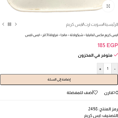
انقر للتكبير
الرئيسية
/
سويت ارت
/
ايس كريم
ايس كريم مكس (فانيليا – شيكولاتة – مانجا – فراولة) 3 لتر – ايس نايس
185
EGP
متوفر في المخزون
+
-
إضافة إلى السلة
قارن
أضف للمفضلة
رمز المنتج:
2498
التصنيف:
ايس كريم