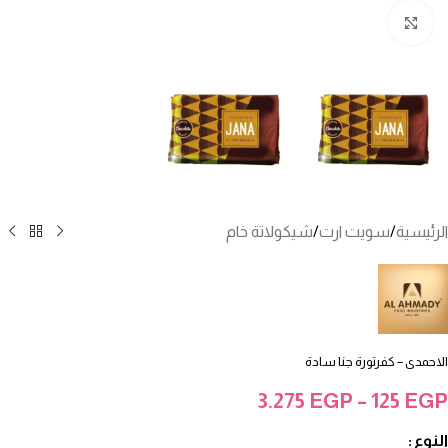
انقر للتكبير
الرئيسية
/
سويت ارت
/
شيكولاتة خام
الاحمدى – كفرتورة جنا سادة
3.275
EGP
–
125
EGP
النوع