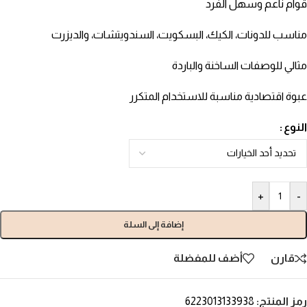
قوام ناعم وسهل الفرد
مناسب للدونات، الكيك، البسكويت، السندويتشات، والديزرت
مثالي للوصفات الساخنة والباردة
عبوة اقتصادية مناسبة للاستخدام المتكرر
النوع
+
-
إضافة إلى السلة
قارن
أضف للمفضلة
رمز المنتج:
6223013133938