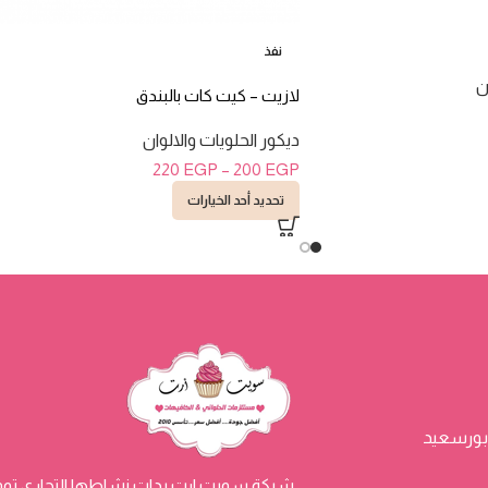
نفذ
ن
لازيت – كيت كات بالبندق
ديكور الحلويات والالوان
220
EGP
–
200
EGP
تحديد أحد الخيارات
شركة سويت ارت بدات نشاطها التجاري توفي