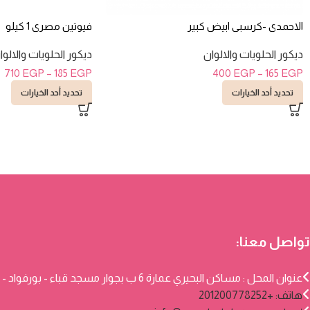
الاحمدى -كرسبى ابيض كبير
فيوتين مصرى 1 كيلو
ديكور الحلويات والالوان
ديكور الحلويات والالوا
710
EGP
–
185
EGP
400
EGP
–
165
EGP
تحديد أحد الخيارات
تحديد أحد الخيارات
تواصل معنا:
عنوان المحل : مساكن البحيري عمارة 6 ب بجوار مسجد قباء - بورفواد - بورسعيد
هاتف: +201200778252