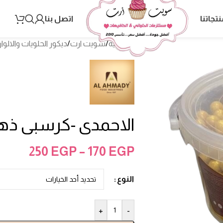
نتجاتنا
اتصل بنا
الرئيسية
/
سويت ارت
/
ديكور الحلويات والالوا
الاحمدى -كرسبى ذهب
250
EGP
–
170
EGP
النوع
+
-