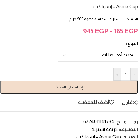
Asma Cup – اسما كب
اسما كب – سبريد نسكافية قهوة 900 جرام
945
EGP
–
165
EGP
النوع
+
-
إضافة إلى السلة
قارن
أضف للمفضلة
رمز المنتج:
6224011141734
التصنيف:
كريمة اسبريد
الوسم:
Asma Cup – اسما كب