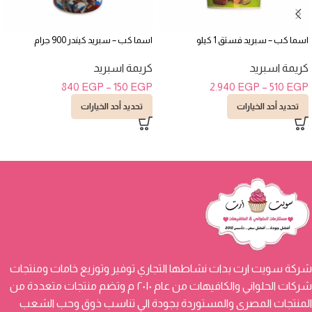
اسما كب – سبريد فستق 1 كيلو
اسما كب – سبريد كيندر 900 جرام
كريمة اسبريد
كريمة اسبريد
840
EGP
–
150
EGP
2.940
EGP
–
510
EGP
تحديد أحد الخيارات
تحديد أحد الخيارات
شركة سويت ارت بدات نشاطها التجاري توفير وتوزيع خامات ومنتجات
شركات الحلواني والكافيهات من عام ٢٠١٠ م وتضم منتجات متعددة من
المنتجات المصرى والمستوردة بجودة الي تناسب ذوق وحب الشعب