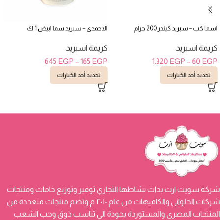
اسما كب – سبريد كيندر 200 جرام
الاحمدى – سبريد سما ابيض 1 ك
كريمة اسبريد
كريمة اسبريد
645
EGP
–
165
EGP
1.320
EGP
–
60
EGP
تحديد أحد الخيارات
تحديد أحد الخيارات
شركة سويت ارت بدات نشاطها التجاري توفير وتوزيع خامات ومنتجات
شركات الحلواني والكافيهات من عام ٢٠١٠ م وتضم منتجات متعددة من
المنتجات المصرى والمستوردة بجودة الي تناسب ذوق وحب الشعب