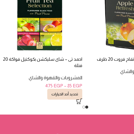
 فروت 20 ظرف
احمد تى – شاى سليكشن بكوكتيل فواكة 20
فتلة
والشاي
المشروبات والقهوة والشاي
475
EGP
–
85
EGP
تحديد أحد الخيارات