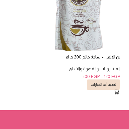
بن الالفى – سادة فاتح 200 جرام
ليبتون – شاى 100 فتلة
المشروبات والقهوة والشاي
المشروبات والقهو
00
EGP
–
115
EGP
500
EGP
–
120
EGP
تحديد أحد الخيارات
تحديد أحد الخيارات