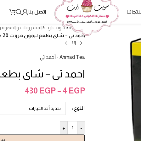
نتجاتنا
اتصل بنا
الرئيسية
/
سويت ارت
/
المشروبات والقهوة و
احمد تى – شاى بطعم ليمون فروت 20 ظرف
Ahmad Tea - أحمد تي
احمد تى – شاى بطعم لي
430
EGP
–
4
EGP
النوع
+
-
إضا