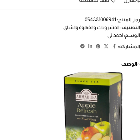
قارن
أضف للمفضلة
رمز المنتج:
054881006941
التصنيف:
المشروبات والقهوة والشاي
الوسم:
احمد تى
المشاركة:
الوصف