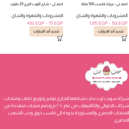
احمد تى – بريك فاست 100 فتلة
احمد تى – شاى التوت البرى 20 ظرف
المشروبات والقهوة والشاي
المشروبات والقهوة والشاي
430
EGP
–
75
EGP
1.815
EGP
–
158
EGP
تحديد أحد الخيارات
تحديد أحد الخيارات
شركة سويت ارت بدات نشاطها التجاري توفير وتوزيع خامات ومنتجات
شركات الحلواني والكافيهات من عام ٢٠١٠ م وتضم منتجات متعددة من
المنتجات المصرى والمستوردة بجودة الي تناسب ذوق وحب الشعب
المصرى