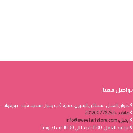
تواصل معنا:
عنوان المحل : مساكن البحيري عمارة 6 ب بجوار مسجد قباء - بورفواد - بورسعيد
هاتف: +201200778252
إيميل:
info@sweetartstore.com
مواعيد العمل: 11:00 صباحا الي 10:00 مساءً يومياً