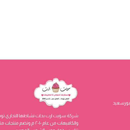
شركة سويت ارت بدات نشاطها التجاري توفي
والكافيهات من عام ٢٠١٠ م