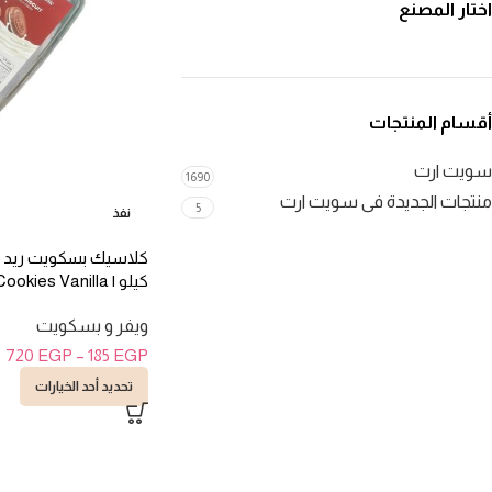
اختار المصنع
أقسام المنتجات
سويت ارت
1690
منتجات الجديدة فى سويت ارت
5
نفذ
كيلو | ies Vanilla
Filled 1.2kg
ويفر و بسكويت
720
EGP
–
185
EGP
تحديد أحد الخيارات