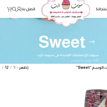
نتجاتنا
اتصل بنا
Sweet
سويت ارت
منتجات الجديدة فى سويت ارت
1٬690 منتجات
5 منتجات
وسم “Sweet”
إظهر
9
12
8