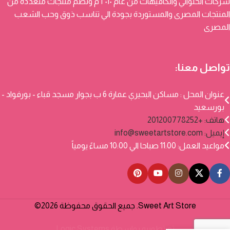
شركات الحلواني والكافيهات من عام ٢٠١٠ م وتضم منتجات متعددة من
المنتجات المصرى والمستوردة بجودة الي تناسب ذوق وحب الشعب
المصرى
تواصل معنا:
عنوان المحل : مساكن البحيري عمارة 6 ب بجوار مسجد قباء - بورفواد -
بورسعيد
هاتف: +201200778252
إيميل:
info@sweetartstore.com
مواعيد العمل: 11:00 صباحا الي 10:00 مساءً يومياً
Sweet Art Store. جميع الحقوق محفوظة 2026©
تم تطويره بواسطة
Logic Systems