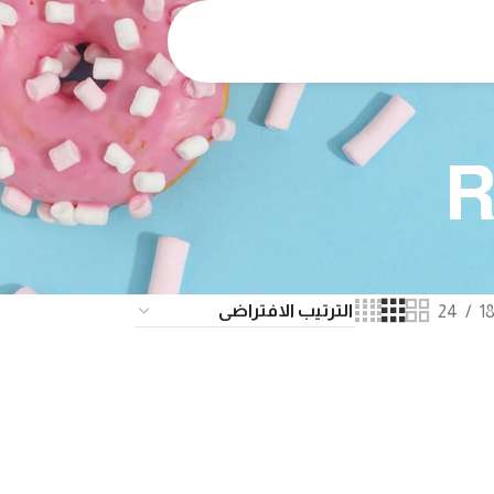
R
24
1