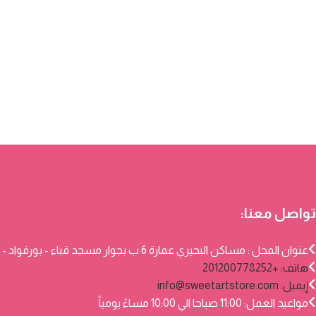
تواصل معنا:
عنوان المحل : مساكن البحيري عمارة 6 ب بجوار مسجد قباء - بورفواد - بورسعيد
هاتف: +201200778252
إيميل:
info@sweetartstore.com
مواعيد العمل: 11:00 صباحا الي 10:00 مساءً يومياً