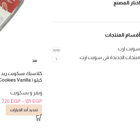
اختار المصنع
أقسام المنتجات
سويت ارت
1690
منتجات الجديدة فى سويت ارت
5
نفذ
كيلو | ies Vanilla
Filled 1.2kg
ويفر و بسكويت
720
EGP
–
185
EGP
تحديد أحد الخيارات