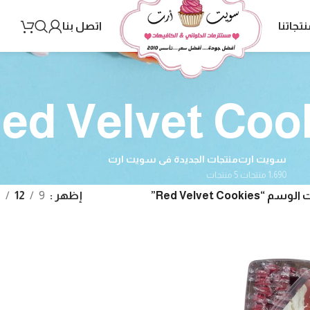
نتجاتنا
اتصل بنا
ed Velvet Coo
سويت ارت
منتجات الجديدة فى سويت ارت
1٬690 منتجات
5 منتجات
Red Velvet Cooki”
إظهر
9
12
8