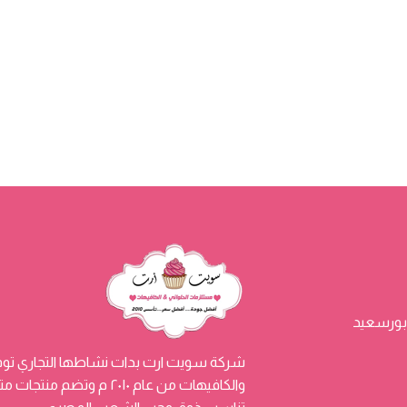
شركة سويت ارت بدات نشاطها التجاري توفي
والكافيهات من عام ٢٠١٠ م