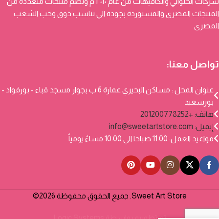
شركات الحلواني والكافيهات من عام ٢٠١٠ م وتضم منتجات متعددة من
المنتجات المصرى والمستوردة بجودة الي تناسب ذوق وحب الشعب
المصرى
تواصل معنا:
عنوان المحل : مساكن البحيري عمارة 6 ب بجوار مسجد قباء - بورفواد -
بورسعيد
هاتف: +201200778252
إيميل:
info@sweetartstore.com
مواعيد العمل: 11:00 صباحا الي 10:00 مساءً يومياً
Sweet Art Store. جميع الحقوق محفوظة 2026©
تم تطويره بواسطة
Logic Systems