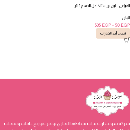
المراعى – لبن بريستا كامل الدسم 1 لتر
البان
535
EGP
–
50
EGP
تحديد أحد الخيارات
شركة سويت ارت بدات نشاطها التجاري توفير وتوزيع خامات ومنتجات