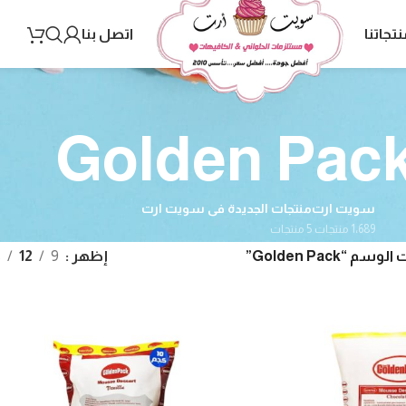
نتجاتنا
اتصل بنا
Golden Pac
سويت ارت
منتجات الجديدة فى سويت ارت
1٬689 منتجات
5 منتجات
 “Golden Pack”
إظهر
9
12
8