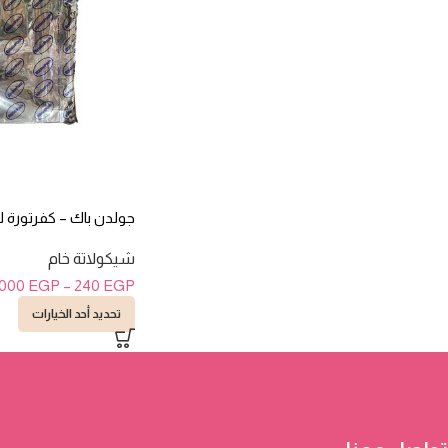
جولدن باك – كفرتورة ل
شيكولاتة خام
.000
EGP
–
240
EGP
تحديد أحد الخيارات