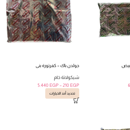
ابيض
جولدن باك – كفرتورة بنى
شيكولاتة خام
5.440
EGP
–
210
EGP
تحديد أحد الخيارات