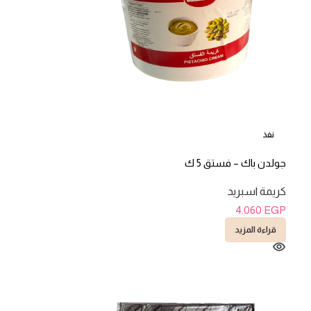
نفذ
جولدن باك – فستق 5 ك
كريمة اسبريد
4.060
EGP
قراءة المزيد