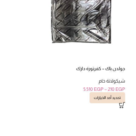
جولدن باك – كفرتورة دارك
شيكولاتة خام
5.510
EGP
–
210
EGP
تحديد أحد الخيارات