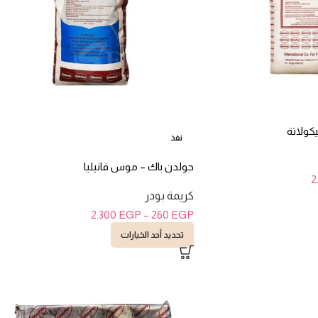
ولاتة
نفذ
جولدن باك – موس فانيليا
2
كريمة بودر
2.300
EGP
–
260
EGP
تحديد أحد الخيارات