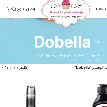
نتجاتنا
اتصل بنا
Dobella
سويت ارت
منتجات الجديدة فى سويت ارت
1٬690 منتجات
5 منتجات
سم “Dobella”
إظهر
9
12
8