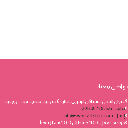
تواصل معنا:
عنوان المحل : مساكن البحيري عمارة 6 ب بجوار مسجد قباء - بورفواد - بورسعيد
هاتف: +201200778252
إيميل:
info@sweetartstore.com
مواعيد العمل: 11:00 صباحا الي 10:00 مساءً يومياً