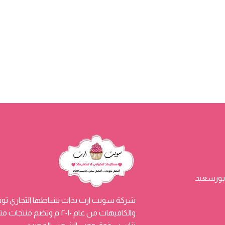
شركة سويت ارت بدات نشاطها التجاري توفي
والكافيهات من عام ٢٠١٠ م