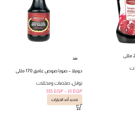
نفذ
ات
دوبيلا – صويا صوص غامق 170 مللى
توابل، صلصات ومخللات
555
EGP
–
33
EGP
تحديد أحد الخيارات