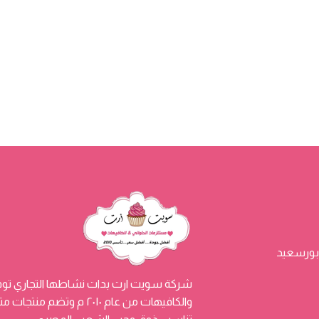
شركة سويت ارت بدات نشاطها التجاري توفي
والكافيهات من عام ٢٠١٠ م