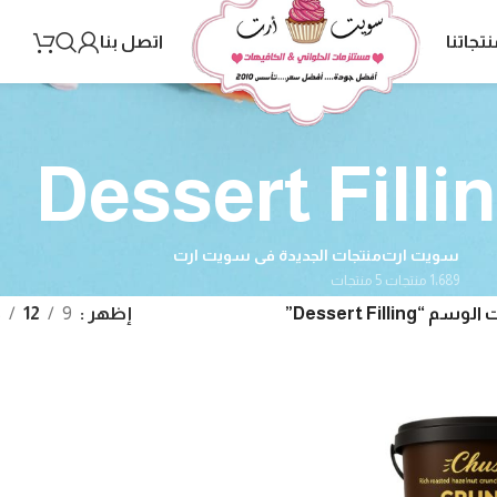
نتجاتنا
اتصل بنا
Dessert Filli
سويت ارت
منتجات الجديدة فى سويت ارت
1٬689 منتجات
5 منتجات
Dessert Filling”
إظهر
9
12
8