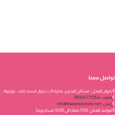
تواصل معنا:
عنوان المحل : مساكن البحيري عمارة 6 ب بجوار مسجد قباء - بورفواد - بورسعيد
هاتف: +201200778252
إيميل:
info@sweetartstore.com
مواعيد العمل: 11:00 صباحا الي 10:00 مساءً يومياً