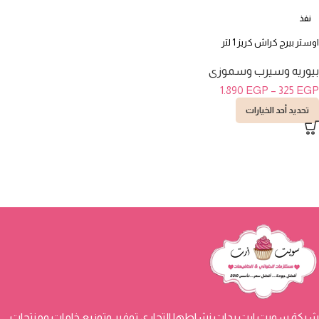
نفذ
اوستر بيرج كراش كريز 1 لتر
بيوريه وسيرب وسموزى
1.890
EGP
–
325
EGP
تحديد أحد الخيارات
شركة سويت ارت بدات نشاطها التجاري توفير وتوزيع خامات ومنتجات