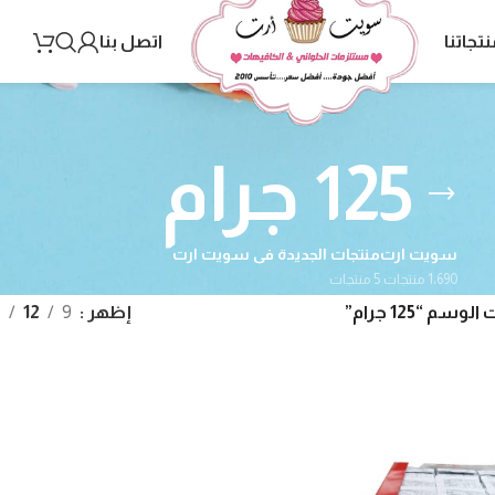
نتجاتنا
اتصل بنا
125 جرام
سويت ارت
منتجات الجديدة فى سويت ارت
1٬690 منتجات
5 منتجات
سم “125 جرام”
إظهر
9
12
8