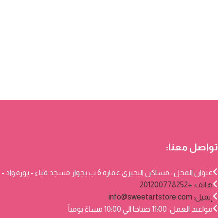
تواصل معنا:
عنوان المحل : مساكن البحيري عمارة 6 ب بجوار مسجد قباء - بورفواد - بورسعيد
هاتف: +201200778252
إيميل:
info@sweetartstore.com
مواعيد العمل: 11:00 صباحا الي 10:00 مساءً يومياً