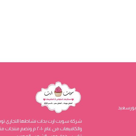
شركة سويت ارت بدات نشاطها التجاري توفي
والكافيهات من عام ٢٠١٠ م