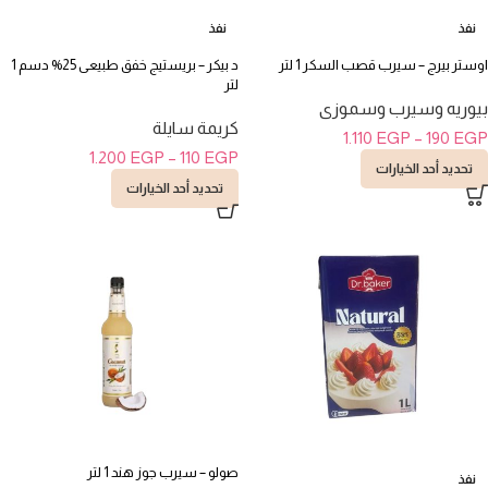
نفذ
نفذ
اوستر بيرج – سيرب قصب السكر 1 لتر
د بيكر – بريستيج خفق طبيعى 25% دسم 1
لتر
بيوريه وسيرب وسموزى
كريمة سايلة
1.110
EGP
–
190
EGP
1.200
EGP
–
110
EGP
تحديد أحد الخيارات
تحديد أحد الخيارات
صولو – سيرب جوز هند 1 لتر
نفذ