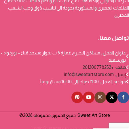
شركات الحلواني والكافيهات من عام ٢٠١٠ م وتضم منتجات متعددة من
المنتجات المصرى والمستوردة بجودة الي تناسب ذوق وحب الشعب
المصرى
تواصل معنا:
عنوان المحل : مساكن البحيري عمارة 6 ب بجوار مسجد قباء - بورفواد -
بورسعيد
هاتف: +201200778252
إيميل:
info@sweetartstore.com
مواعيد العمل: 11:00 صباحا الي 10:00 مساءً يومياً
Sweet Art Store. جميع الحقوق محفوظة 2026©
تم تطويره بواسطة
Logic Systems