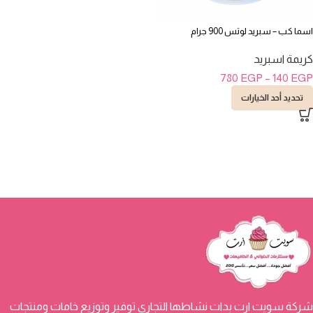
اسما كب – سبريد لوتس 900 جرام
كريمة اسبريد
780
EGP
–
140
EGP
تحديد أحد الخيارات
شركة سويت ارت بدات نشاطها التجاري توفير وتوزيع خامات ومنتجات