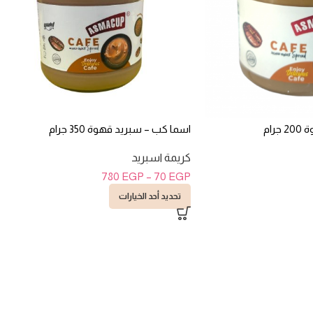
رام
اسما كب – سبريد قهوة 350 جرام
كريمة اسبريد
780
EGP
–
70
EGP
تحديد أحد الخيارات