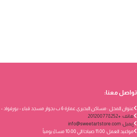
تواصل معنا:
عنوان المحل : مساكن البحيري عمارة 6 ب بجوار مسجد قباء - بورفواد - بورسعيد
هاتف: +201200778252
إيميل:
info@sweetartstore.com
مواعيد العمل: 11:00 صباحا الي 10:00 مساءً يومياً