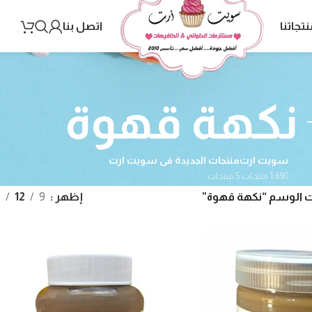
نتجاتنا
اتصل بنا
نكهة قهوة
سويت ارت
منتجات الجديدة فى سويت ارت
1٬690 منتجات
5 منتجات
 الوسم “نكهة قهوة”
إظهر
9
12
8