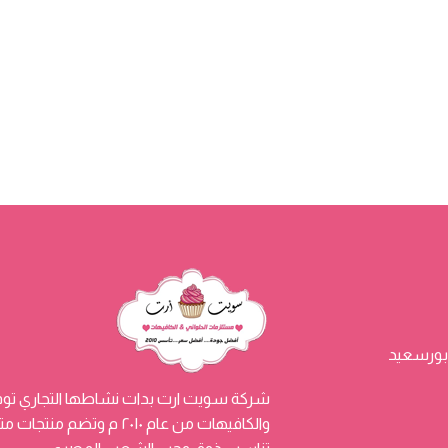
شركة سويت ارت بدات نشاطها التجاري توفي
والكافيهات من عام ٢٠١٠ م