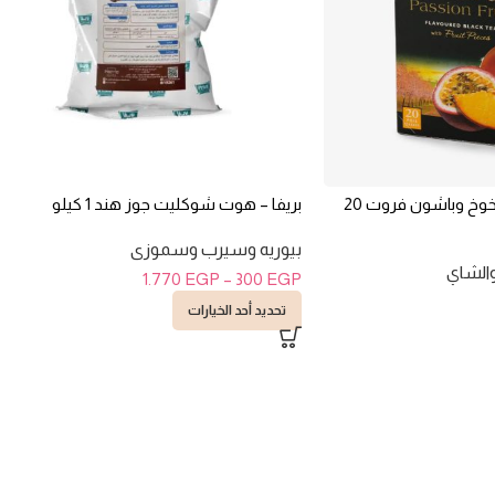
احمد تى – شاى بطعم خوخ وباشون فروت 20
بريفا – هوت شوكليت جوز هند 1 كيلو
بيوريه وسيرب وسموزى
الشاي
1.770
EGP
–
300
EGP
تحديد أحد الخيارات