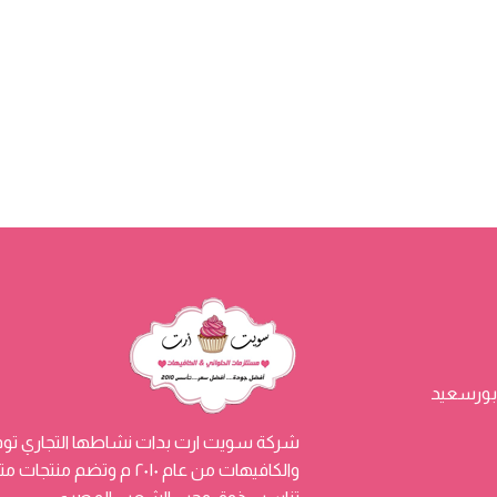
شركة سويت ارت بدات نشاطها التجاري توفي
والكافيهات من عام ٢٠١٠ م