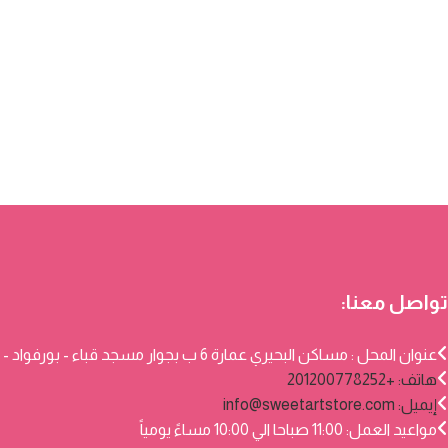
تواصل معنا:
عنوان المحل : مساكن البحيري عمارة 6 ب بجوار مسجد قباء - بورفواد - بورسعيد
هاتف: +201200778252
إيميل:
info@sweetartstore.com
مواعيد العمل: 11:00 صباحا الي 10:00 مساءً يومياً