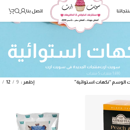
نتجاتنا
اتصل بنا
هات استوائية
سويت ارت
منتجات الجديدة فى سويت ارت
1٬690 منتجات
5 منتجات
 الوسم “نكهات استوائية”
إظهر
9
12
8