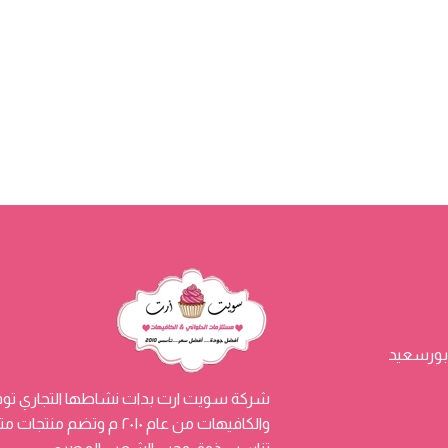
شركة سويت ارت بدات نشاطها التجاري توفي
والكافيهات من عام ٢٠١٠ م