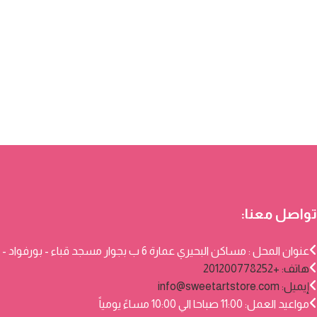
تواصل معنا:
عنوان المحل : مساكن البحيري عمارة 6 ب بجوار مسجد قباء - بورفواد - بورسعيد
هاتف: +201200778252
إيميل:
info@sweetartstore.com
مواعيد العمل: 11:00 صباحا الي 10:00 مساءً يومياً