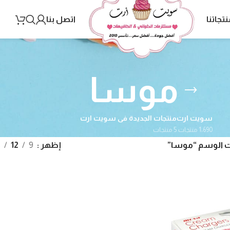
نتجاتنا
اتصل بنا
موسا
سويت ارت
منتجات الجديدة فى سويت ارت
1٬690 منتجات
5 منتجات
ت الوسم “موسا”
إظهر
9
12
8