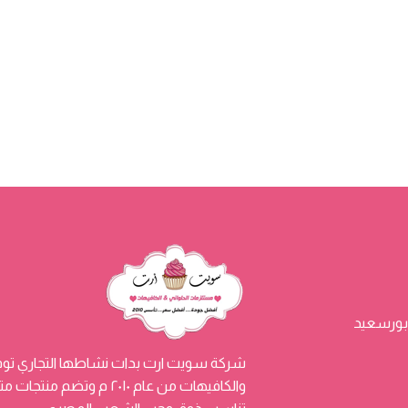
شركة سويت ارت بدات نشاطها التجاري توفي
والكافيهات من عام ٢٠١٠ م