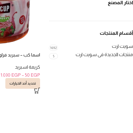
اختار المصنع
أقسام المنتجات
سويت ارت
1692
منتجات الجديدة فى سويت ارت
اسما كب – سبريد فراولة 200 ج
5
كريمة اسبريد
1.030
EGP
–
50
EGP
تحديد أحد الخيارات