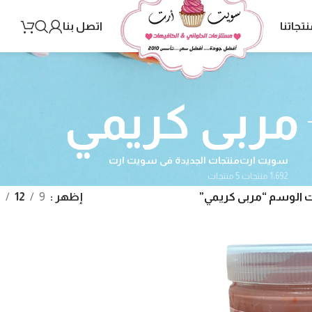
نتجاتنا
اتصل بنا
مربى كريمي
سويت ارت
منتجات الجديدة فى سويت ارت
1٬692 منتجات
5 منتجات
 الوسم “مربى كريمي”
إظهر
9
12
8