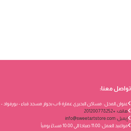
تواصل معنا:
عنوان المحل : مساكن البحيري عمارة 6 ب بجوار مسجد قباء - بورفواد - بورسعيد
هاتف: +201200778252
إيميل:
info@sweetartstore.com
مواعيد العمل: 11:00 صباحا الي 10:00 مساءً يومياً