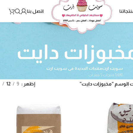
نتجاتنا
اتصل بنا
خبوزات دايت
سويت ارت
منتجات الجديدة فى سويت ارت
1٬690 منتجات
5 منتجات
 الوسم “مخبوزات دايت”
إظهر
9
12
8