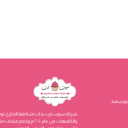
شركة سويت ارت بدات نشاطها التجاري توفي
والكافيهات من عام ٢٠١٠ م