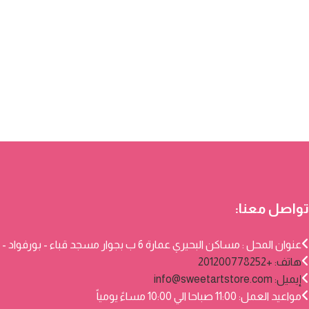
تواصل معنا:
عنوان المحل : مساكن البحيري عمارة 6 ب بجوار مسجد قباء - بورفواد - بورسعيد
هاتف: +201200778252
إيميل:
info@sweetartstore.com
مواعيد العمل: 11:00 صباحا الي 10:00 مساءً يومياً